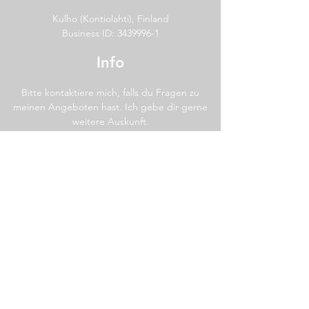
Kulho (Kontiolahti), Finland
Business ID:
3439996-1
Info
Bitte kontaktiere mich, falls du Fragen
zu
meinen Angeboten hast.
Ich gebe dir gerne
weitere Auskunft.
Hinterlasse mir bitte eine Nachricht,
wenn ich
nicht sofort antworten kann.
Allgemeine
Geschäftsbedingungen