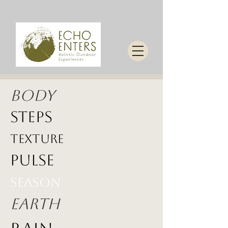
BODy
steps
texture
pulse
season
EARTH