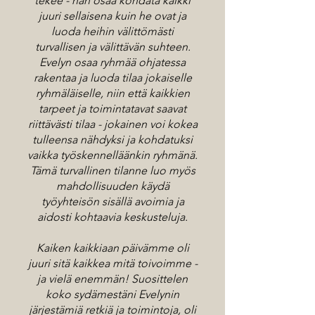
tekee - hän osaa kohdata kaikki
juuri sellaisena kuin he ovat ja
luoda heihin välittömästi
turvallisen ja välittävän suhteen.
Evelyn osaa ryhmää ohjatessa
rakentaa ja luoda tilaa jokaiselle
ryhmäläiselle, niin että kaikkien
tarpeet ja toimintatavat saavat
riittävästi tilaa - jokainen voi kokea
tulleensa nähdyksi ja kohdatuksi
vaikka työskennelläänkin ryhmänä.
Tämä turvallinen tilanne luo myös
mahdollisuuden käydä
työyhteisön sisällä avoimia ja
aidosti kohtaavia keskusteluja.
Kaiken kaikkiaan päivämme oli
juuri sitä kaikkea mitä toivoimme -
ja vielä enemmän! Suosittelen
koko sydämestäni Evelynin
järjestämiä retkiä ja toimintoja, oli