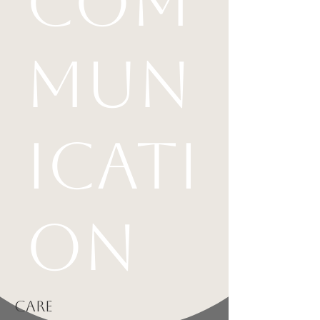
COM
MUN
ICATI
ON
care