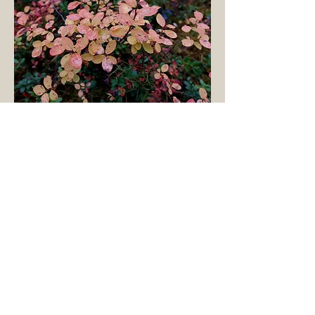
Kontakt
E
CHO ENTERS
Ganzheitliche Outdoor Erlebnisse
Evelyn Enters
echoenters@gmail.com
+358 (0)45 895 39 70
,