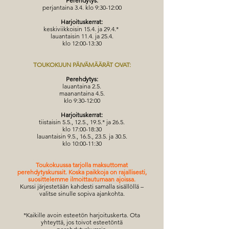
Perehdytys:
perjantaina 3.4. klo 9:30-12:00
Harjoituskerrat:
keskiviikkoisin 15.4. ja 29.4.*
lauantaisin 11.4. ja 25.4.
klo 12:00-13:30
TOUKOKUUN PÄIVÄMÄÄRÄT OVAT:
Perehdytys:
lauantaina 2.5.
maanantaina 4.5.
klo 9:30-12:00
Harjoituskerrat:
tiistaisin 5.5., 12.5., 19.5.* ja 26.5.
klo 17:00-18:30
lauantaisin 9.5., 16.5., 23.5. ja 30.5.
klo 10:00-11:30
Toukokuussa tarjolla maksuttomat
perehdytyskurssit. Koska paikkoja on rajallisesti,
suosittelemme ilmoittautumaan ajoissa.
Kurssi järjestetään kahdesti samalla sisällöllä –
valitse sinulle sopiva ajankohta.
*Kaikille avoin esteetön harjoituskerta. Ota
yhteyttä, jos toivot esteetöntä