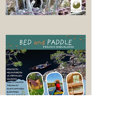
Echo Enters on iloinen voidessaan
aloittaa yhteistyön Kolmen Karhun
Talo kanssa.