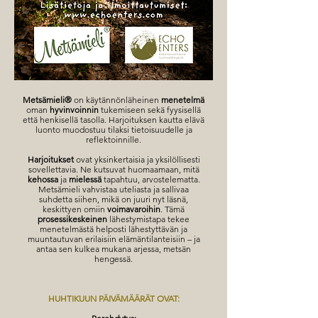
Metsämieli®
on käytännönläheinen
menetelmä
oman
hyvinvoinnin
tukemiseen sekä fyysisellä
että henkisellä tasolla. Harjoituksen kautta elävä
luonto muodostuu tilaksi tietoisuudelle ja
reflektoinnille.
Harjoitukset
ovat yksinkertaisia ja yksilöllisesti
sovellettavia. Ne kutsuvat huomaamaan, mitä
kehossa
ja
mielessä
tapahtuu, arvostelematta.
Metsämieli vahvistaa uteliasta ja sallivaa
suhdetta siihen, mikä on juuri nyt läsnä,
keskittyen omiin
voimavaroihin
. Tämä
prosessikeskeinen
lähestymistapa tekee
menetelmästä helposti lähestyttävän ja
muuntautuvan erilaisiin elämäntilanteisiin – ja
antaa sen kulkea mukana arjessa, metsän
hengessä.
HUHTIKUUN PÄIVÄMÄÄRÄT OVAT: